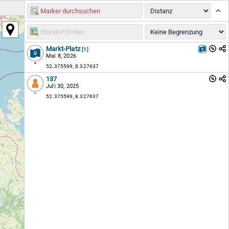
Markt-Platz
[1]
Mai 8, 2026
52.375599, 8.327637
137
Juli 30, 2025
52.375599, 8.327637