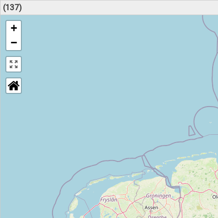
(137)
+
−