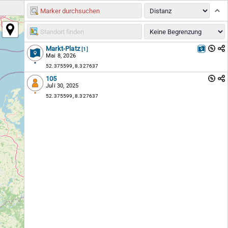
Markt-Platz
[1]
Mai 8, 2026
52.375599, 8.327637
105
Juli 30, 2025
52.375599, 8.327637