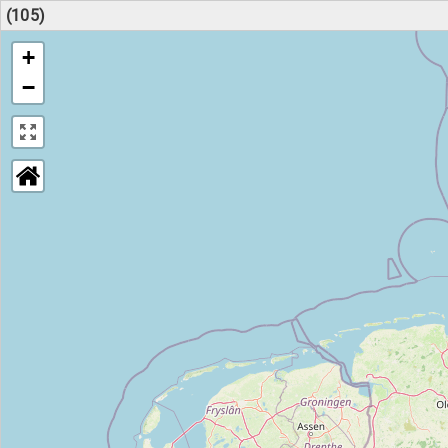
(105)
+
−